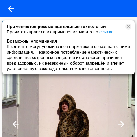
Вячеслав Юшин
Применяются рекомендательные технологии
added a photo
Прочитать правила их применении можно по
ссылке
.
09 Nov в 16:34
Возможны упоминания
В контенте могут упоминаться наркотики и связанная с ними
информация. Незаконное потребление наркотических
средств, психотропных веществ и их аналогов причиняет
вред здоровью, их незаконный оборот запрещён и влечёт
установленную законодательством ответственность