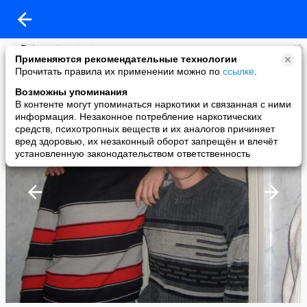
Kirill Zhelvakov
Применяются рекомендательные технологии
added a photo
Прочитать правила их применении можно по
ссылке
.
13 Mar в 23:38
Возможны упоминания
В контенте могут упоминаться наркотики и связанная с ними
информация. Незаконное потребление наркотических
средств, психотропных веществ и их аналогов причиняет
вред здоровью, их незаконный оборот запрещён и влечёт
установленную законодательством ответственность