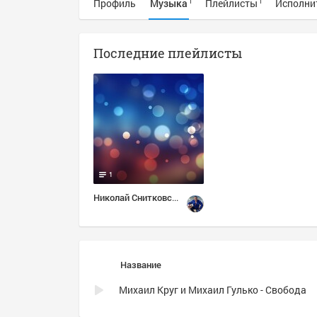
Профиль
Музыка
Плейлисты
Исполни
1
1
Последние плейлисты
1
Николай Снитковский: Избранное
Название
Михаил Круг и Михаил Гулько - Свобода