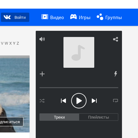
Видео
Игры
Группы
Войти
V
W
X
Y
Z
Треки
Плейлисты
дписаться