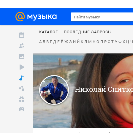
КАТАЛОГ
ПОСЛЕДНИЕ ЗАПРОСЫ
А
Б
В
Г
Д
Е
Ё
Ж
З
И
Й
К
Л
М
Н
О
П
Р
С
Т
У
Ф
Х
Ц
Ч
Николай Снитк