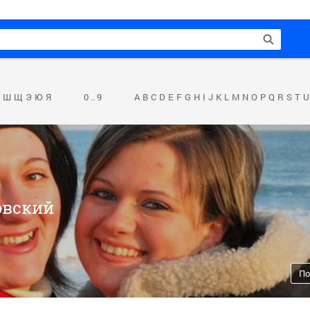
Ш
Щ
Э
Ю
Я
0 .. 9
A
B
C
D
E
F
G
H
I
J
K
L
M
N
O
P
Q
R
S
T
U
овский
По