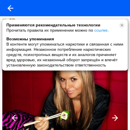
Sofi *
Применяются рекомендательные технологии
added a photo
Прочитать правила их применении можно по
ссылке
.
04 Sep в 19:00
Возможны упоминания
В контенте могут упоминаться наркотики и связанная с ними
информация. Незаконное потребление наркотических
средств, психотропных веществ и их аналогов причиняет
вред здоровью, их незаконный оборот запрещён и влечёт
установленную законодательством ответственность