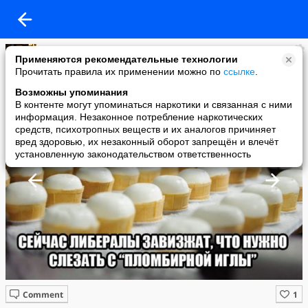
тёмная сторона
Применяются рекомендательные технологии
added a photo
Прочитать правила их применении можно по
ссылке
.
14 Apr в 12:25
Возможны упоминания
В контенте могут упоминаться наркотики и связанная с ними
информация. Незаконное потребление наркотических
средств, психотропных веществ и их аналогов причиняет
вред здоровью, их незаконный оборот запрещён и влечёт
установленную законодательством ответственность
Comment