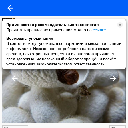
тёмная сторона
Применяются рекомендательные технологии
added a photo
Прочитать правила их применении можно по
ссылке
.
04 Jul в 01:40
Возможны упоминания
В контенте могут упоминаться наркотики и связанная с ними
информация. Незаконное потребление наркотических
средств, психотропных веществ и их аналогов причиняет
вред здоровью, их незаконный оборот запрещён и влечёт
установленную законодательством ответственность