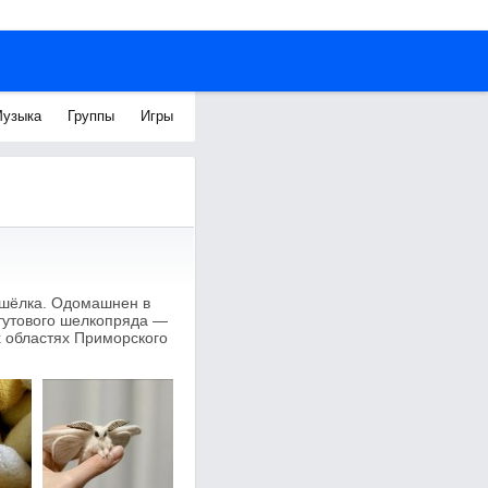
узыка
Группы
Игры
шёлка. Одомашнен в
 тутового шелкопряда —
х областях Приморского