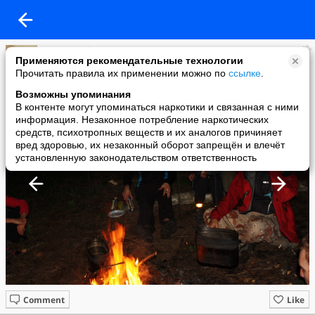
Костя Сдобников
Применяются рекомендательные технологии
added a photo
Прочитать правила их применении можно по
ссылке
.
02 Jun в 18:27
Возможны упоминания
В контенте могут упоминаться наркотики и связанная с ними
информация. Незаконное потребление наркотических
средств, психотропных веществ и их аналогов причиняет
вред здоровью, их незаконный оборот запрещён и влечёт
установленную законодательством ответственность
Comment
Like