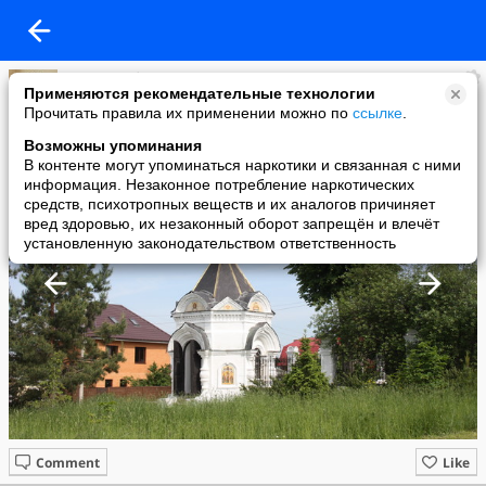
Костя Сдобников
Применяются рекомендательные технологии
added a photo
Прочитать правила их применении можно по
ссылке
.
02 Jun в 18:32
Возможны упоминания
В контенте могут упоминаться наркотики и связанная с ними
информация. Незаконное потребление наркотических
средств, психотропных веществ и их аналогов причиняет
вред здоровью, их незаконный оборот запрещён и влечёт
установленную законодательством ответственность
Comment
Like