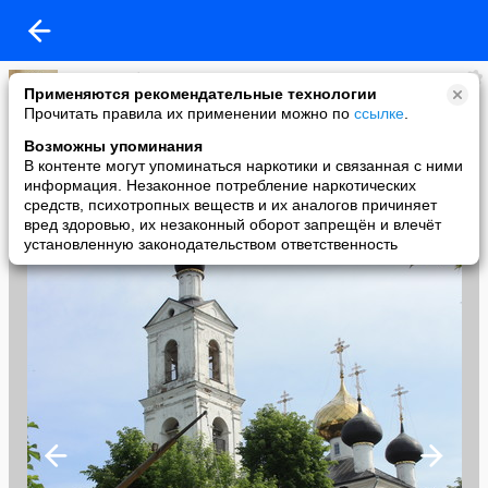
Костя Сдобников
Применяются рекомендательные технологии
added a photo
Прочитать правила их применении можно по
ссылке
.
02 Jun в 18:32
Возможны упоминания
В контенте могут упоминаться наркотики и связанная с ними
информация. Незаконное потребление наркотических
средств, психотропных веществ и их аналогов причиняет
вред здоровью, их незаконный оборот запрещён и влечёт
установленную законодательством ответственность