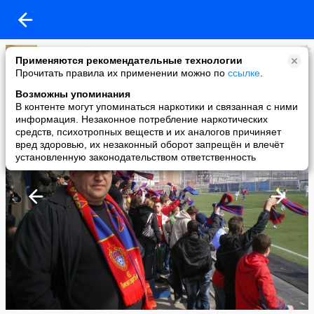
Костя Сдобников
Применяются рекомендательные технологии
added a photo
Прочитать правила их применении можно по
ссылке
.
15 Apr в 22:10
Возможны упоминания
В контенте могут упоминаться наркотики и связанная с ними
информация. Незаконное потребление наркотических
средств, психотропных веществ и их аналогов причиняет
вред здоровью, их незаконный оборот запрещён и влечёт
установленную законодательством ответственность