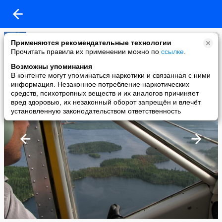
Клаш
Применяются рекомендательные технологии
added a photo
Прочитать правила их применении можно по
ссылке
.
11 Dec в 00:56
Возможны упоминания
В контенте могут упоминаться наркотики и связанная с ними
информация. Незаконное потребление наркотических
средств, психотропных веществ и их аналогов причиняет
вред здоровью, их незаконный оборот запрещён и влечёт
установленную законодательством ответственность