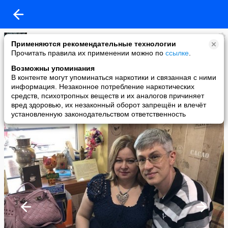
Елена Рождественская
Применяются рекомендательные технологии
added a photo
Прочитать правила их применении можно по
ссылке
.
26 May в 12:08
Возможны упоминания
В контенте могут упоминаться наркотики и связанная с ними
информация. Незаконное потребление наркотических
средств, психотропных веществ и их аналогов причиняет
вред здоровью, их незаконный оборот запрещён и влечёт
установленную законодательством ответственность