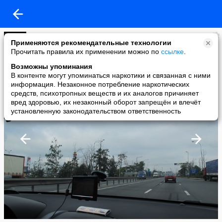
SELMARION
Применяются рекомендательные технологии
added a photo
Прочитать правила их применении можно по
ссылке
.
22 Aug в 01:46
Возможны упоминания
В контенте могут упоминаться наркотики и связанная с ними
информация. Незаконное потребление наркотических
средств, психотропных веществ и их аналогов причиняет
вред здоровью, их незаконный оборот запрещён и влечёт
установленную законодательством ответственность