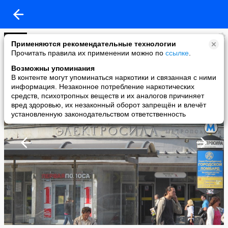
SELMARION
Применяются рекомендательные технологии
added a photo
Прочитать правила их применении можно по
ссылке
.
22 Aug в 01:48
Возможны упоминания
В контенте могут упоминаться наркотики и связанная с ними
информация. Незаконное потребление наркотических
средств, психотропных веществ и их аналогов причиняет
вред здоровью, их незаконный оборот запрещён и влечёт
установленную законодательством ответственность