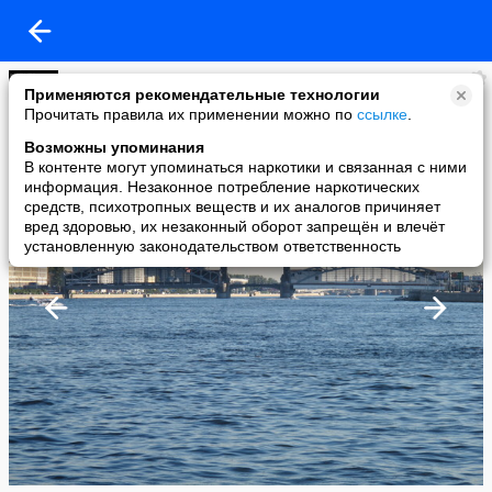
SELMARION
Применяются рекомендательные технологии
added a photo
Прочитать правила их применении можно по
ссылке
.
22 Aug в 01:49
Возможны упоминания
В контенте могут упоминаться наркотики и связанная с ними
информация. Незаконное потребление наркотических
средств, психотропных веществ и их аналогов причиняет
вред здоровью, их незаконный оборот запрещён и влечёт
установленную законодательством ответственность