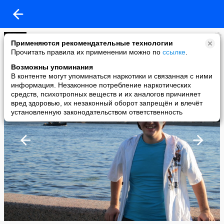
SELMARION
Применяются рекомендательные технологии
added a photo
Прочитать правила их применении можно по
ссылке
.
22 Aug в 01:49
Возможны упоминания
В контенте могут упоминаться наркотики и связанная с ними
информация. Незаконное потребление наркотических
средств, психотропных веществ и их аналогов причиняет
вред здоровью, их незаконный оборот запрещён и влечёт
установленную законодательством ответственность