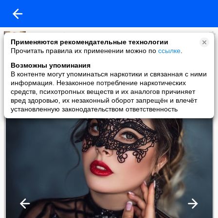
Ирина Стефанцева
Применяются рекомендательные технологии
added a photo
Прочитать правила их применении можно по
ссылке
.
02 Jul в 16:03
Возможны упоминания
В контенте могут упоминаться наркотики и связанная с ними
информация. Незаконное потребление наркотических
средств, психотропных веществ и их аналогов причиняет
вред здоровью, их незаконный оборот запрещён и влечёт
установленную законодательством ответственность