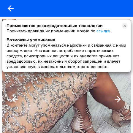
Ирина Стефанцева
Применяются рекомендательные технологии
added a photo
Прочитать правила их применении можно по
ссылке
.
02 Jul в 16:06
Возможны упоминания
В контенте могут упоминаться наркотики и связанная с ними
информация. Незаконное потребление наркотических
средств, психотропных веществ и их аналогов причиняет
вред здоровью, их незаконный оборот запрещён и влечёт
установленную законодательством ответственность