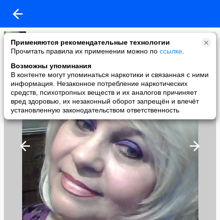
Алла
Применяются рекомендательные технологии
added a photo
Прочитать правила их применении можно по
ссылке
.
30 Jun в 17:03
Возможны упоминания
В контенте могут упоминаться наркотики и связанная с ними
информация. Незаконное потребление наркотических
средств, психотропных веществ и их аналогов причиняет
вред здоровью, их незаконный оборот запрещён и влечёт
установленную законодательством ответственность