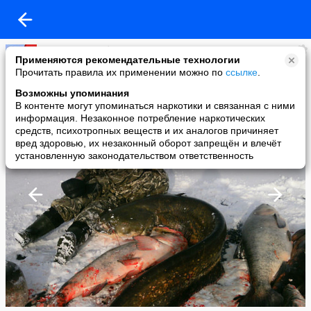
Серёг Иваныч *
Применяются рекомендательные технологии
added a photo
Прочитать правила их применении можно по
ссылке
.
19 Mar в 23:13
Возможны упоминания
В контенте могут упоминаться наркотики и связанная с ними
информация. Незаконное потребление наркотических
средств, психотропных веществ и их аналогов причиняет
вред здоровью, их незаконный оборот запрещён и влечёт
установленную законодательством ответственность