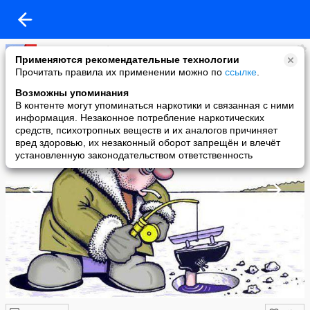
Серёг Иваныч *
Применяются рекомендательные технологии
added a photo
Прочитать правила их применении можно по
ссылке
.
02 Dec в 12:33
Возможны упоминания
В контенте могут упоминаться наркотики и связанная с ними
информация. Незаконное потребление наркотических
средств, психотропных веществ и их аналогов причиняет
вред здоровью, их незаконный оборот запрещён и влечёт
установленную законодательством ответственность