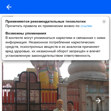
Subuddhi Ray das
Применяются рекомендательные технологии
added a photo
Прочитать правила их применении можно по
ссылке
.
10 Nov в 21:26
Возможны упоминания
В контенте могут упоминаться наркотики и связанная с ними
информация. Незаконное потребление наркотических
средств, психотропных веществ и их аналогов причиняет
вред здоровью, их незаконный оборот запрещён и влечёт
установленную законодательством ответственность