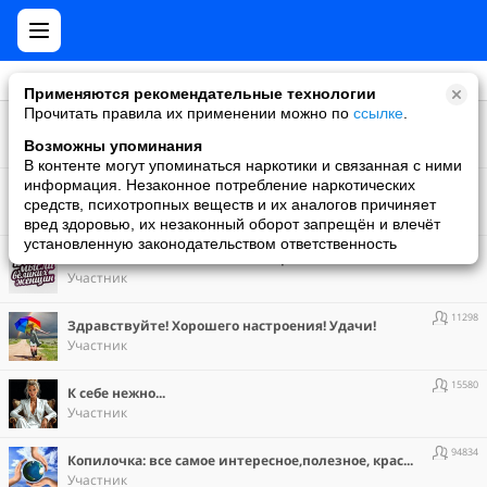
Применяются рекомендательные технологии
Прочитать правила их применении можно по
ссылке
.
119
Поэзией плененный
Создатель
Возможны упоминания
В контенте могут упоминаться наркотики и связанная с ними
33847
информация. Незаконное потребление наркотических
Вдохновение
средств, психотропных веществ и их аналогов причиняет
Участник
вред здоровью, их незаконный оборот запрещён и влечёт
установленную законодательством ответственность
408994
Великие мысли Великих женщин
Участник
11298
Здравствуйте! Хорошего настроения! Удачи!
Участник
15580
К себе нежно...
Участник
94834
Копилочка: все самое интересное,полезное, красивое!!!
Участник