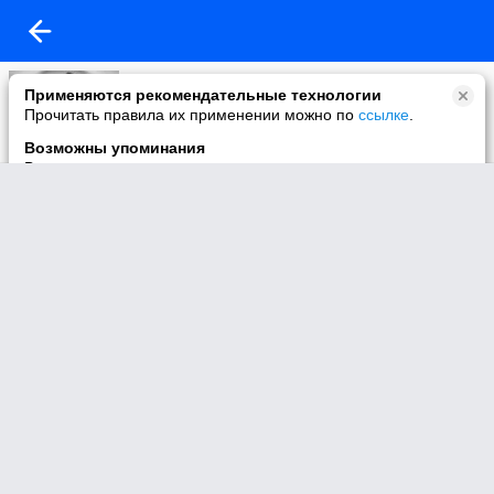
Моё видео
Применяются рекомендательные технологии
5 видео
Прочитать правила их применении можно по
ссылке
.
Возможны упоминания
В контенте могут упоминаться наркотики и связанная с ними
информация. Незаконное потребление наркотических
средств, психотропных веществ и их аналогов причиняет
вред здоровью, их незаконный оборот запрещён и влечёт
установленную законодательством ответственность