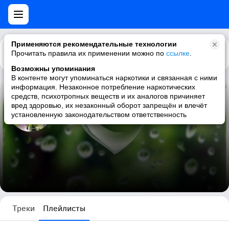
Применяются рекомендательные технологии
Прочитать правила их применении можно по
Каталог
Рекомендации
ссылке
.
Возможны упоминания
В контенте могут упоминаться наркотики и связанная с ними
информация. Незаконное потребление наркотических
средств, психотропных веществ и их аналогов причиняет
Журнал Свадебный БУМ. РТ
вред здоровью, их незаконный оборот запрещён и влечёт
установленную законодательством ответственность
1 плейлист
Треки
Плейлисты