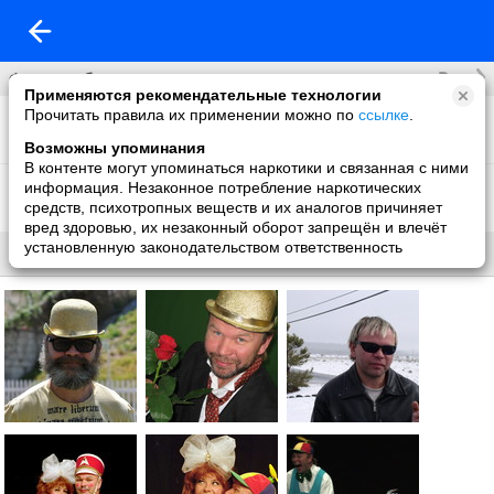
Все
Фотоальбомы
Применяются рекомендательные технологии
Прочитать правила их применении можно по
ссылке
.
5 stars
5 фото
Возможны упоминания
В контенте могут упоминаться наркотики и связанная с ними
Фото со мной
информация. Незаконное потребление наркотических
18 фото
средств, психотропных веществ и их аналогов причиняет
вред здоровью, их незаконный оборот запрещён и влечёт
установленную законодательством ответственность
Все
Без названия