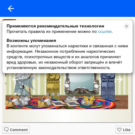
Svetlana Velichkina
Применяются рекомендательные технологии
added a photo
Прочитать правила их применении можно по
ссылке
.
09 Nov в 09:03
Возможны упоминания
В контенте могут упоминаться наркотики и связанная с ними
информация. Незаконное потребление наркотических
средств, психотропных веществ и их аналогов причиняет
вред здоровью, их незаконный оборот запрещён и влечёт
установленную законодательством ответственность
Comment
Like