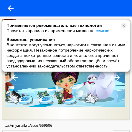
Svetlana Velichkina
Применяются рекомендательные технологии
added a photo
Прочитать правила их применении можно по
ссылке
.
21 Dec в 18:41
Возможны упоминания
В контенте могут упоминаться наркотики и связанная с ними
информация. Незаконное потребление наркотических
средств, психотропных веществ и их аналогов причиняет
вред здоровью, их незаконный оборот запрещён и влечёт
установленную законодательством ответственность
http://my.mail.ru/apps/559506