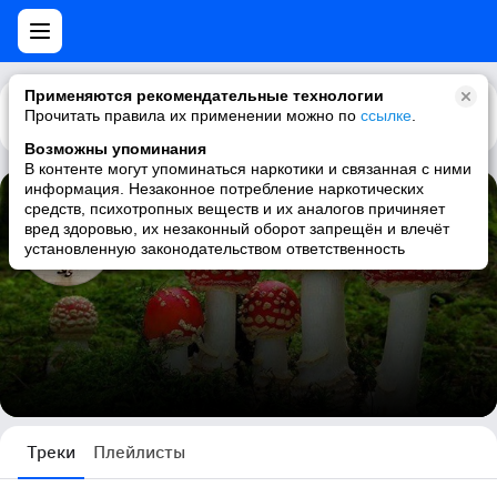
Применяются рекомендательные технологии
Прочитать правила их применении можно по
Каталог
Рекомендации
ссылке
.
Возможны упоминания
В контенте могут упоминаться наркотики и связанная с ними
информация. Незаконное потребление наркотических
средств, психотропных веществ и их аналогов причиняет
Светлана ))не играю
вред здоровью, их незаконный оборот запрещён и влечёт
установленную законодательством ответственность
32 трека
Треки
Плейлисты