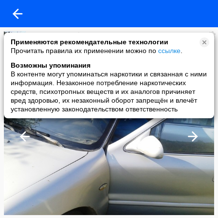
Светлана НФ only
Применяются рекомендательные технологии
added a photo
Прочитать правила их применении можно по
ссылке
.
23 Sep в 18:33
Возможны упоминания
В контенте могут упоминаться наркотики и связанная с ними
информация. Незаконное потребление наркотических
средств, психотропных веществ и их аналогов причиняет
вред здоровью, их незаконный оборот запрещён и влечёт
установленную законодательством ответственность