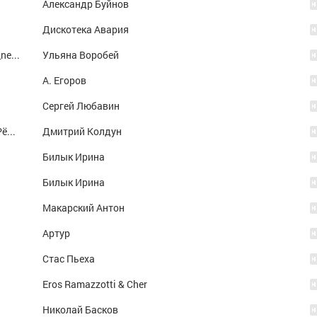
Александр Буйнов
Дискотека Авария
Vremya_lyubit'...-Vremya_proschat',_vremya_ne_zhdat'....
Ульяна Воробей
А. Егоров
Сергей Любавин
061_Р”РјРёС‚СЂРёР№ РљРѕР»РґСѓРЅ - РќРёС‡РµРіРѕ
Дмитрий Колдун
Билык Ирина
Билык Ирина
Макарский Антон
Артур
Стас Пьеха
Eros Ramazzotti & Cher
Николай Басков