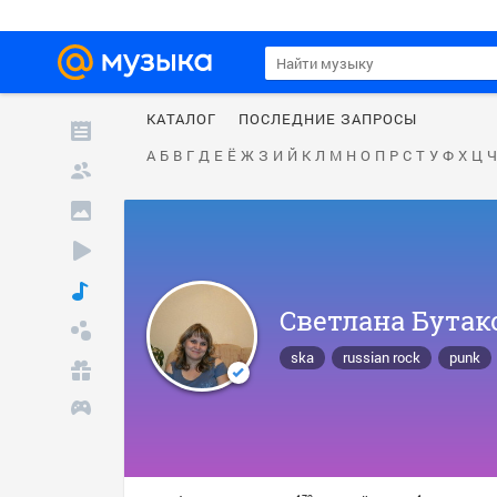
КАТАЛОГ
ПОСЛЕДНИЕ ЗАПРОСЫ
А
Б
В
Г
Д
Е
Ё
Ж
З
И
Й
К
Л
М
Н
О
П
Р
С
Т
У
Ф
Х
Ц
Ч
Светлана Бутак
ska
russian rock
punk