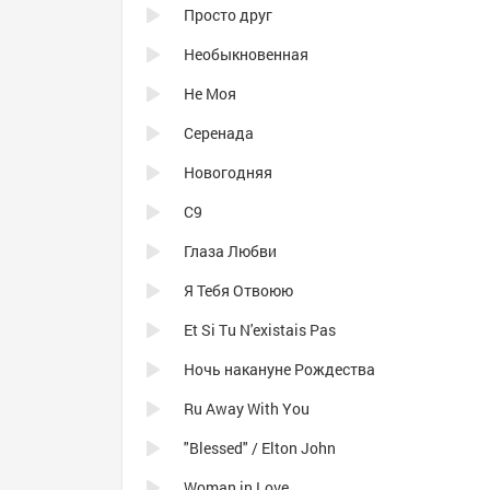
Просто друг
Необыкновенная
Не Моя
Серенада
Новогодняя
C9
Глаза Любви
Я Тебя Отвоюю
Et Si Tu N'existais Pas
Ночь накануне Рождества
Ru Away With You
"Blessed" / Elton John
Woman in Love