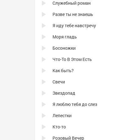
Служебный роман
Разве ты не знаешь
Я иду тебе навстречу
Моря гладь
Босоножки
Что-То В Этом Есть
Как быть?
Свечи
Звездопад
Я люблю тебя до слез
Лепестки
Кто-то
Розовый Вечер