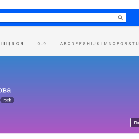
Ш
Щ
Э
Ю
Я
0 .. 9
A
B
C
D
E
F
G
H
I
J
K
L
M
N
O
P
Q
R
S
T
U
ова
rock
По