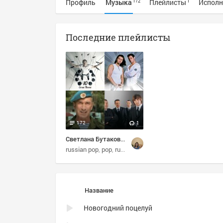
Профиль
Музыка
Плейлисты
Исполн
172
1
Последние плейлисты
172
1
Светлана Бутакова: Избранное
russian pop
pop
russian
'80s
Название
Новогодний поцелуй