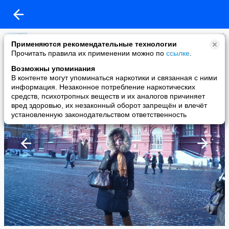
Светлана Комарова
Применяются рекомендательные технологии
added a photo
Прочитать правила их применении можно по
ссылке
.
08 Aug в 00:22
Возможны упоминания
В контенте могут упоминаться наркотики и связанная с ними
информация. Незаконное потребление наркотических
средств, психотропных веществ и их аналогов причиняет
вред здоровью, их незаконный оборот запрещён и влечёт
установленную законодательством ответственность