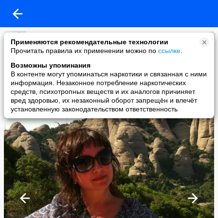
Светлана Комарова
Применяются рекомендательные технологии
added a photo
Прочитать правила их применении можно по
ссылке
.
03 Sep в 11:31
Возможны упоминания
В контенте могут упоминаться наркотики и связанная с ними
информация. Незаконное потребление наркотических
средств, психотропных веществ и их аналогов причиняет
вред здоровью, их незаконный оборот запрещён и влечёт
установленную законодательством ответственность