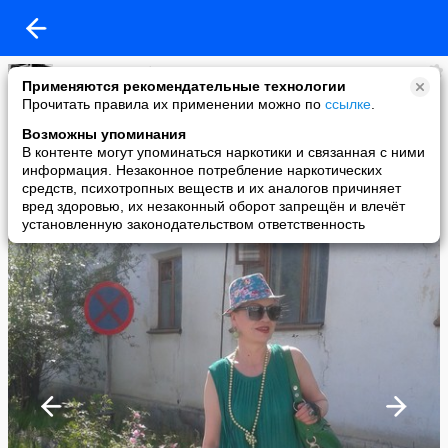
Светлана Таубе
Применяются рекомендательные технологии
added a photo
Прочитать правила их применении можно по
ссылке
.
28 Jun в 03:39
Возможны упоминания
В контенте могут упоминаться наркотики и связанная с ними
информация. Незаконное потребление наркотических
средств, психотропных веществ и их аналогов причиняет
вред здоровью, их незаконный оборот запрещён и влечёт
установленную законодательством ответственность