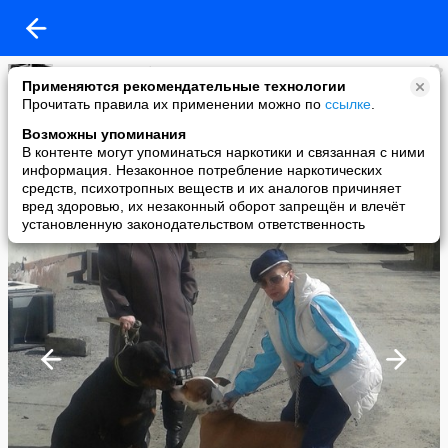
Светлана Таубе
Применяются рекомендательные технологии
added a photo
Прочитать правила их применении можно по
ссылке
.
28 Jun в 03:41
Возможны упоминания
В контенте могут упоминаться наркотики и связанная с ними
информация. Незаконное потребление наркотических
средств, психотропных веществ и их аналогов причиняет
вред здоровью, их незаконный оборот запрещён и влечёт
установленную законодательством ответственность