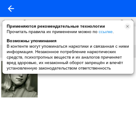
Все
Фотоальбомы
Применяются рекомендательные технологии
Прочитать правила их применении можно по
ссылке
.
Фото со мной
1 фото
Возможны упоминания
В контенте могут упоминаться наркотики и связанная с ними
Все
Без названия
информация. Незаконное потребление наркотических
средств, психотропных веществ и их аналогов причиняет
вред здоровью, их незаконный оборот запрещён и влечёт
установленную законодательством ответственность