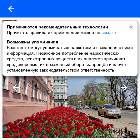
Svetl@n@
Применяются рекомендательные технологии
added a photo
Прочитать правила их применении можно по
ссылке
.
29 Jun в 06:42
Возможны упоминания
В контенте могут упоминаться наркотики и связанная с ними
информация. Незаконное потребление наркотических
средств, психотропных веществ и их аналогов причиняет
вред здоровью, их незаконный оборот запрещён и влечёт
установленную законодательством ответственность