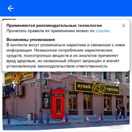
Svetl@n@
Применяются рекомендательные технологии
added a photo
Прочитать правила их применении можно по
ссылке
.
31 Oct в 18:06
Возможны упоминания
В контенте могут упоминаться наркотики и связанная с ними
информация. Незаконное потребление наркотических
средств, психотропных веществ и их аналогов причиняет
вред здоровью, их незаконный оборот запрещён и влечёт
установленную законодательством ответственность