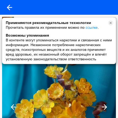
Svetl@n@
Применяются рекомендательные технологии
added a photo
Прочитать правила их применении можно по
ссылке
.
03 Apr в 14:24
Возможны упоминания
В контенте могут упоминаться наркотики и связанная с ними
информация. Незаконное потребление наркотических
средств, психотропных веществ и их аналогов причиняет
вред здоровью, их незаконный оборот запрещён и влечёт
установленную законодательством ответственность