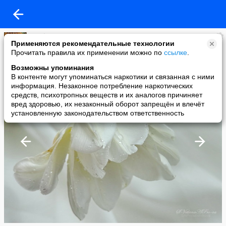
Svetl@n@
Применяются рекомендательные технологии
added a photo
Прочитать правила их применении можно по
ссылке
.
15 Jun в 19:15
Возможны упоминания
В контенте могут упоминаться наркотики и связанная с ними
информация. Незаконное потребление наркотических
средств, психотропных веществ и их аналогов причиняет
вред здоровью, их незаконный оборот запрещён и влечёт
установленную законодательством ответственность