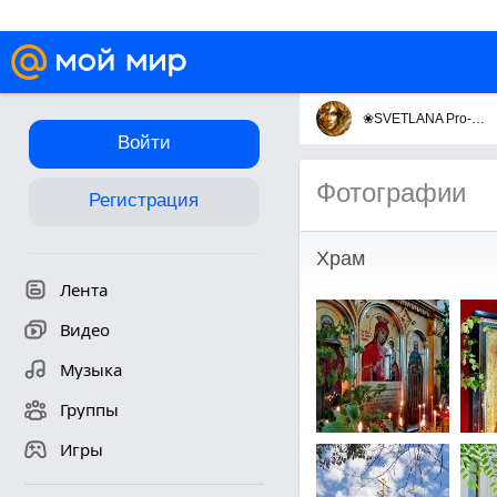
❀SVETLANA Pro-va
Войти
Фотографии
Регистрация
Храм
Лента
Видео
Музыка
Группы
Игры