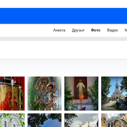
Анкета
Друзья
Фото
Видео
М