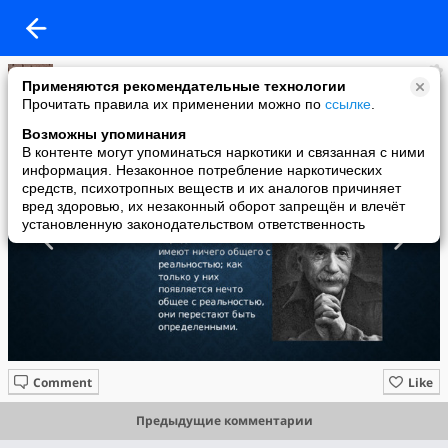
Владислав Сёмкин
Применяются рекомендательные технологии
added a photo
Прочитать правила их применении можно по
ссылке
.
01 Jul в 15:12
Возможны упоминания
В контенте могут упоминаться наркотики и связанная с ними
информация. Незаконное потребление наркотических
средств, психотропных веществ и их аналогов причиняет
вред здоровью, их незаконный оборот запрещён и влечёт
установленную законодательством ответственность
Comment
Like
Предыдущие комментарии