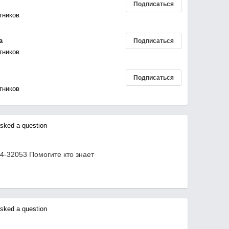
Подписаться
тников
а
Подписаться
тников
Подписаться
тников
ked a question
4-32053 Помогите кто знает
ked a question