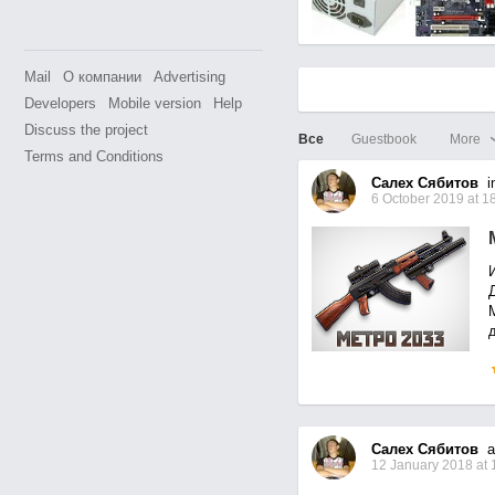
Mail
О компании
Advertising
Developers
Mobile version
Help
Discuss the project
Все
Guestbook
More
Terms and Conditions
Салех Сябитов
in
6 October 2019 at 1
т
Салех Сябитов
as
12 January 2018 at 