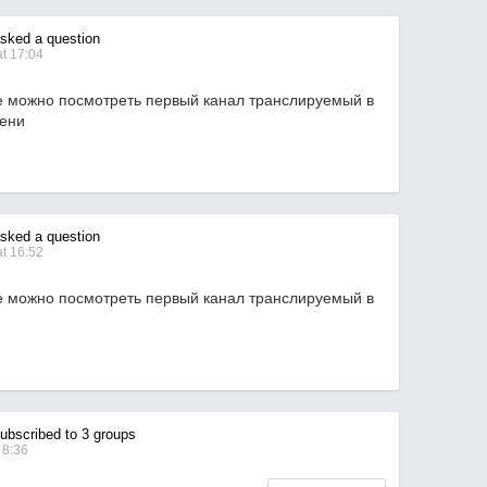
ked a question
t 17:04
де можно посмотреть первый канал транслируемый в
мени
ked a question
t 16:52
де можно посмотреть первый канал транслируемый в
bscribed to 3 groups
 8:36