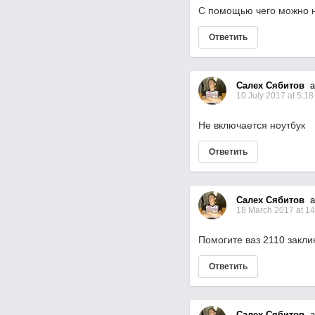
С помощью чего можно н
Ответить
Салех Сябитов
as
10 July 2017 at 5:18
Не включается ноутбук
Ответить
Салех Сябитов
as
18 March 2017 at 14
Помогите ваз 2110 закли
Ответить
Салех Сябитов
as