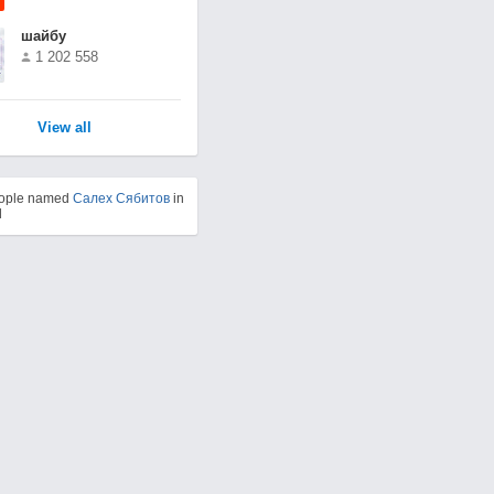
шайбу
1 202 558
View all
eople named
Салех Сябитов
in
d