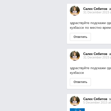
Салех Сябитов
as
31 December 2015 a
здраствуйте подскажи г
кузбассе по местно вре
Ответить
Салех Сябитов
as
31 December 2015 a
здраствуйте подскажи г
кузбассе
Ответить
Салех Сябитов
su
5 December 2015 at