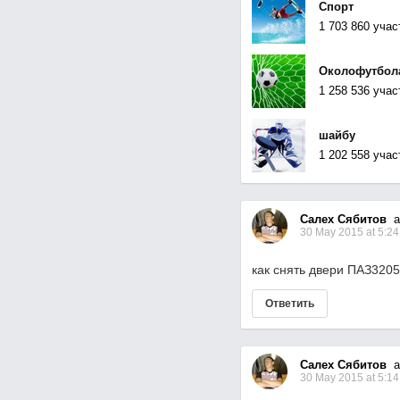
Спорт
1 703 860 учас
Околофутбол
1 258 536 учас
шайбу
1 202 558 учас
Салех Сябитов
as
30 May 2015 at 5:24
как снять двери ПАЗ3205
Ответить
Салех Сябитов
as
30 May 2015 at 5:14