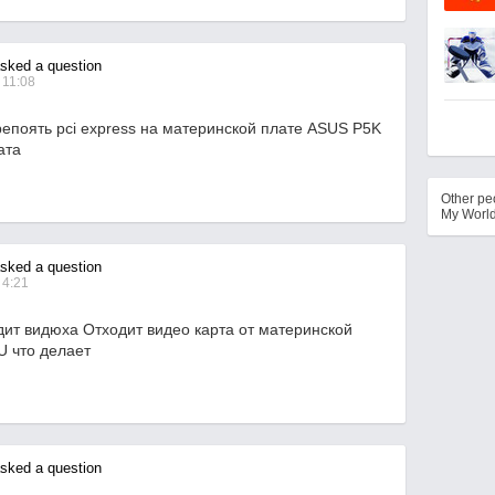
ked a question
 11:08
репоять pci express на материнской плате ASUS P5K
ата
Other p
My Worl
ked a question
 4:21
ит видюха Отходит видео карта от материнской
U что делает
ked a question