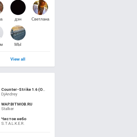
ша
дэн
Светлана
а
тимонин
Любавина
им
МЫ
МУРОМСКИЕ
View all
Counter-Strike 1.6 (Офигенный
DjAndrey
WAP.BITMOB.RU
Stalker
Чистое небо
S.T.A.L.K.E.R.