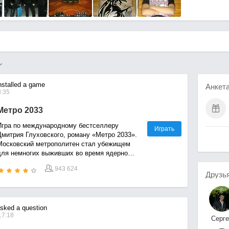
stalled a game
Анкет
8:35
Метро 2033
Игра по международному бестселлеру
Играть
Дмитрия Глуховского, роману «Метро 2033».
Московский метрополитен стал убежищем
для немногих выживших во время ядерной
войны. Главными врагами человечества
943 624
становятся радиация и полчища мутантов.
Друзь
Смогут ли люди противостоять им? Зависит
олько от тебя...
ked a question
17:18
Серге
Шиман