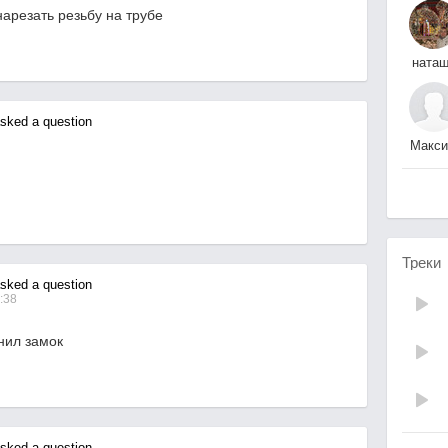
арезать резьбу на трубе
ната
купрюшин
ked a question
Макс
М.
Треки
ked a question
:38
нил замок
ked a question