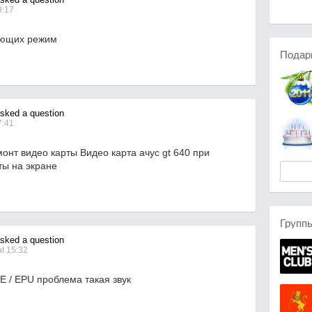
9:17
ающих режим
Подар
ked a question
7:41
монт видео карты Видео карта ачус gt 640 при
ты на экране
Групп
ked a question
t 15:32
 / EPU проблема такая звук