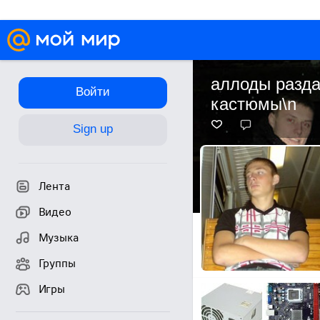
аллоды разд
Войти
кастюмы\n
Sign up
Лента
Видео
Музыка
Группы
Игры