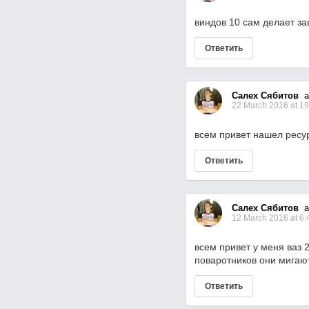
виндов 10 сам делает з
Ответить
Салех Сябитов
as
22 March 2016 at 19
всем привет нашел ресур
Ответить
Салех Сябитов
as
12 March 2016 at 6:
всем привет у меня ваз 
поваротников они мигают
Ответить