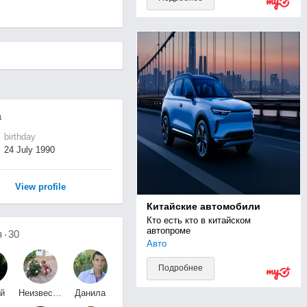
а
birthday
24 July 1990
View profile
Китайские автомобили
Кто есть кто в китайском 
автопроме
я
30
Авто
Подробнее
й
Неизвестно
Данила
ов
Неизвестно
Зуев