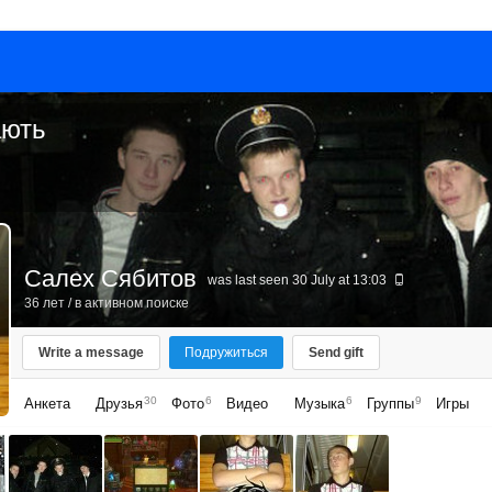
ають
Салех Сябитов
was last seen 30 July at 13:03
36 лет
/ в активном поиске
Write a message
Подружиться
Send gift
30
6
6
9
Анкета
Друзья
Фото
Видео
Музыка
Группы
Игры