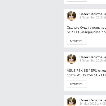
Салех Сябитов
as
8 November 2016 at
Сколько будет стоить пе
SE / EPUматеринская пл
Ответить
Салех Сябитов
as
8 November 2016 at
ASUS P5K SE / EPU отход
платы ASUS P5K SE / EP
Ответить
Салех Сябитов
as
24 May 2016 at 4:05