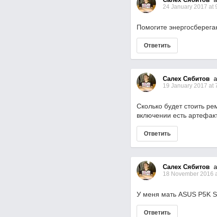
24 January 2017 at 
Помогите энергосберег
Ответить
Салех Сябитов
as
19 January 2017 at 
Сколько будет стоить ре
включении есть артефак
Ответить
Салех Сябитов
as
18 November 2016 a
У меня мать ASUS P5K SE
Ответить