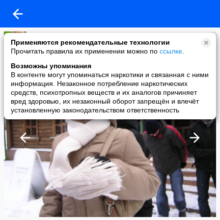
Таня
Применяются рекомендательные технологии
added a photo
Прочитать правила их применении можно по
ссылке
.
21 Feb в 20:32
Возможны упоминания
В контенте могут упоминаться наркотики и связанная с ними
информация. Незаконное потребление наркотических
средств, психотропных веществ и их аналогов причиняет
вред здоровью, их незаконный оборот запрещён и влечёт
установленную законодательством ответственность