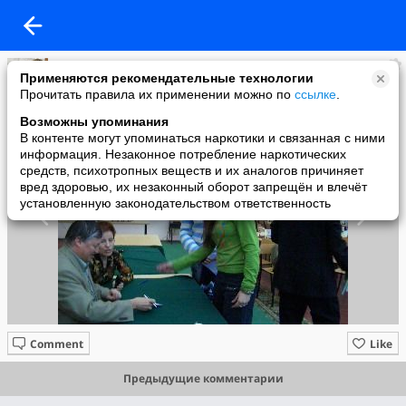
Тамара Миногина
Применяются рекомендательные технологии
added a photo
Прочитать правила их применении можно по
ссылке
.
18 Jan в 23:41
Возможны упоминания
В контенте могут упоминаться наркотики и связанная с ними
информация. Незаконное потребление наркотических
средств, психотропных веществ и их аналогов причиняет
вред здоровью, их незаконный оборот запрещён и влечёт
установленную законодательством ответственность
Comment
Like
Предыдущие комментарии