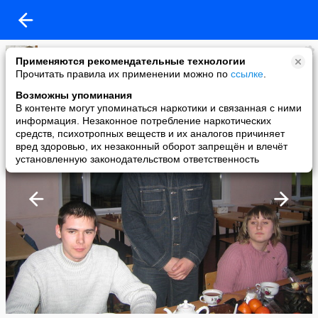
Тамара Миногина
Применяются рекомендательные технологии
added a photo
Прочитать правила их применении можно по
ссылке
.
21 Jan в 23:59
Возможны упоминания
В контенте могут упоминаться наркотики и связанная с ними
информация. Незаконное потребление наркотических
средств, психотропных веществ и их аналогов причиняет
вред здоровью, их незаконный оборот запрещён и влечёт
установленную законодательством ответственность