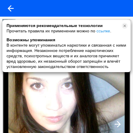
Tanysha Bobrovskaya
Применяются рекомендательные технологии
added a photo
Прочитать правила их применении можно по
ссылке
.
05 Feb в 02:27
Возможны упоминания
В контенте могут упоминаться наркотики и связанная с ними
информация. Незаконное потребление наркотических
средств, психотропных веществ и их аналогов причиняет
вред здоровью, их незаконный оборот запрещён и влечёт
установленную законодательством ответственность