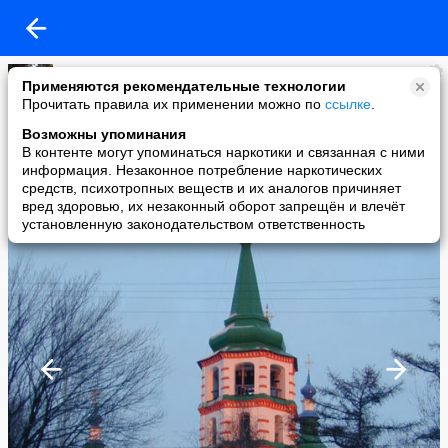
Наталия
Применяются рекомендательные технологии
added a photo
Прочитать правила их применении можно по
ссылке
.
25 Jan в 08:03
Возможны упоминания
В контенте могут упоминаться наркотики и связанная с ними
информация. Незаконное потребление наркотических
средств, психотропных веществ и их аналогов причиняет
вред здоровью, их незаконный оборот запрещён и влечёт
установленную законодательством ответственность