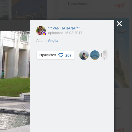
Подробнее
***PANI TATIANA***
uploaded 16.03.2017
Album:
Anglia
Нравится
207
Путеводитель по России
Расскажем, что нужно для 
идеального путешествия, и 
поможем составить интересный 
маршрут
Новости
Подробнее