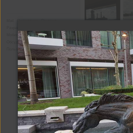
Mail
О компании
Реклама
Разработчикам
Мобильная версия
Помощь
Обсудить проект
Пользовательское соглашение