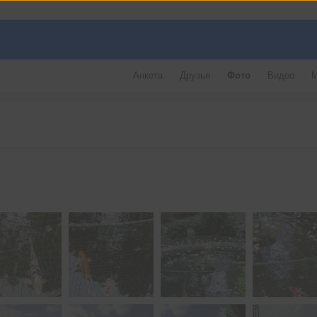
Анкета
Друзья
Фото
Видео
М