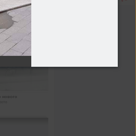
о нового
фото