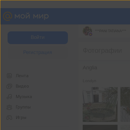
***PANI TATIANA***
Войти
Фотографии
Регистрация
Anglia
Лента
Londyn
Видео
Музыка
Группы
Игры