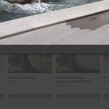
Фон на обложку
Анимированные
Чт
обложки на Мой Мир
4 фото
15 
3 фото