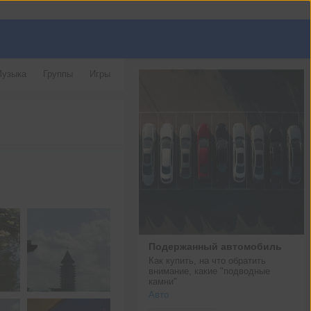
узыка
Группы
Игры
Подержанный автомобиль
Как купить, на что обратить 
внимание, какие "подводные 
камни"
Авто